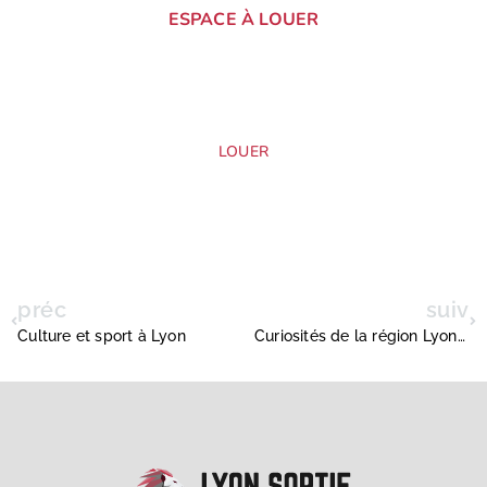
ESPACE À LOUER
Si vous souhaitez louer cet espace, apparaître sur
notre site, merci de nous contacter au :
04.80.38.85.27 ou via notre page de contact.
LOUER
préc
suiv
Culture et sport à Lyon
Curiosités de la région Lyonnaise